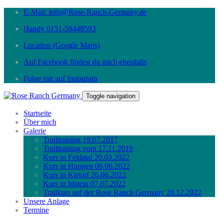
E-Mail: info@Rose-Ranch-Germany.de
Handy 0151-59448593
Location (Google Maps)
Auf Facebook findest du mich ebenfalls
Folge mir auf Instagram
Toggle navigation
Startseite
Über mich
Galerie
Trailtraining 19.07.2017
Trailtraining vom 17.11.2019
Kurs in Feldatal 20.03.2022
Kurs in Hungen 06.06.2022
Kurs in Kirtorf 26.06.2022
Kurs in Idstein 07.07.2022
Trailkurs auf der Rose Ranch Germany 28.12.2022
Unsere Anlage
Termine