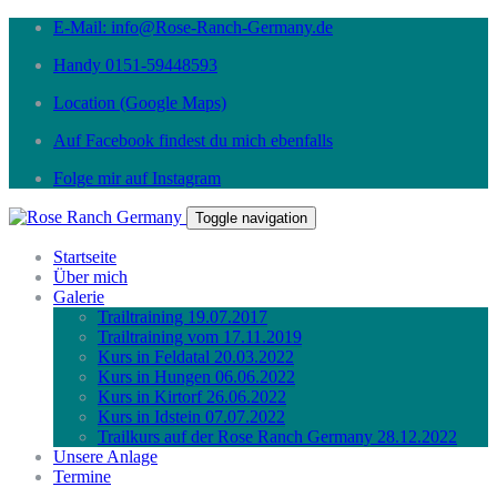
E-Mail: info@Rose-Ranch-Germany.de
Handy 0151-59448593
Location (Google Maps)
Auf Facebook findest du mich ebenfalls
Folge mir auf Instagram
Toggle navigation
Startseite
Über mich
Galerie
Trailtraining 19.07.2017
Trailtraining vom 17.11.2019
Kurs in Feldatal 20.03.2022
Kurs in Hungen 06.06.2022
Kurs in Kirtorf 26.06.2022
Kurs in Idstein 07.07.2022
Trailkurs auf der Rose Ranch Germany 28.12.2022
Unsere Anlage
Termine