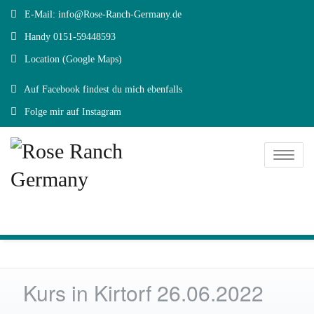
E-Mail: info@Rose-Ranch-Germany.de
Handy 0151-59448593
Location (Google Maps)
Auf Facebook findest du mich ebenfalls
Folge mir auf Instagram
Toggle
naviga
Kurs in Kirtorf 26.06.2022