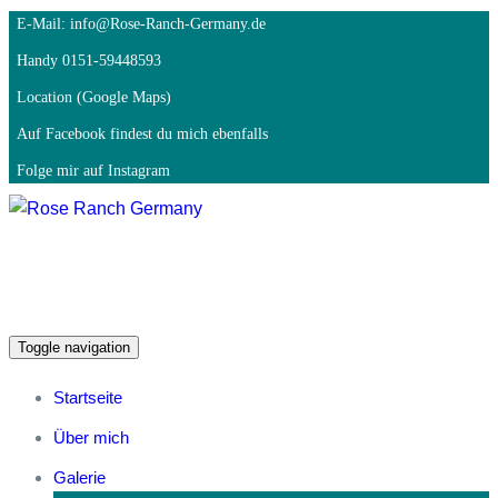
E-Mail: info@Rose-Ranch-Germany.de
Handy 0151-59448593
Location (Google Maps)
Auf Facebook findest du mich ebenfalls
Folge mir auf Instagram
Toggle navigation
Startseite
Über mich
Galerie